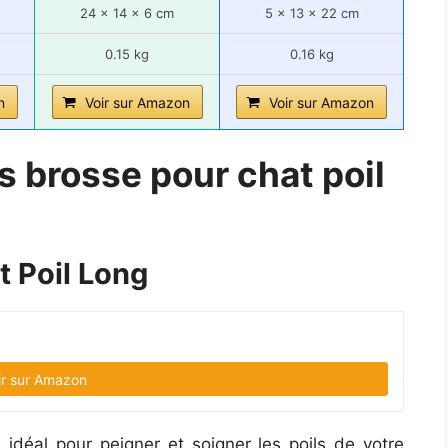
24 x 14 x 6 cm
5 x 13 x 22 cm
0.15 kg
0.16 kg
n
Voir sur Amazon
Voir sur Amazon
s brosse pour chat poil
 Poil Long
ir sur Amazon
 idéal pour peigner et soigner les poils de votre