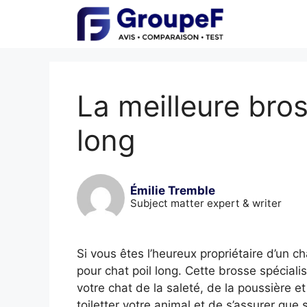
Skip
to
content
La meilleure bros
long
Émilie Tremble
Subject matter expert & writer
Si vous êtes l’heureux propriétaire d’un c
pour chat poil long. Cette brosse spécial
votre chat de la saleté, de la poussière e
toiletter votre animal et de s’assurer que