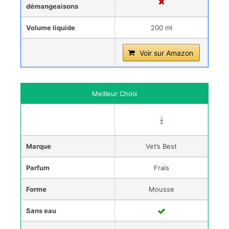
démangeaisons
Volume liquide
200 ml
Voir sur Amazon
Meilleur Choix
Marque
Vet’s Best
Parfum
Frais
Forme
Mousse
Sans eau