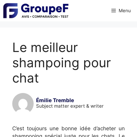
Skip
Menu
to
content
Le meilleur
shampoing pour
chat
Émilie Tremble
Subject matter expert & writer
C’est toujours une bonne idée d’acheter un
shampooing spécial juste pour les chats. Le