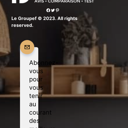
Facebook
Twitter
Pinterest
Le Groupef © 2023. All rights
reserved.
Abonnez-
vous
pour
vous
tenir
au
courant
des