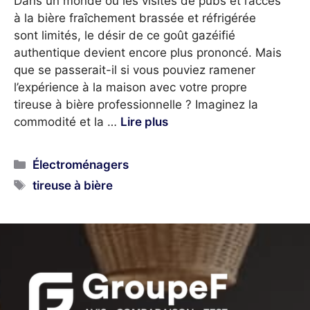
Dans un monde où les visites de pubs et l’accès
à la bière fraîchement brassée et réfrigérée
sont limités, le désir de ce goût gazéifié
authentique devient encore plus prononcé. Mais
que se passerait-il si vous pouviez ramener
l’expérience à la maison avec votre propre
tireuse à bière professionnelle ? Imaginez la
commodité et la …
Lire plus
Categories
Électroménagers
Tags
tireuse à bière