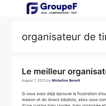
Skip
to
content
organisateur de ti
Le meilleur organisate
August 7, 2023
by
Micheline Benett
Si vous avez déjà éprouvé la frustration d’ouv
maison et de divers bibelots, alors vous com
d’une cuisine bien rangée, bien organisée e