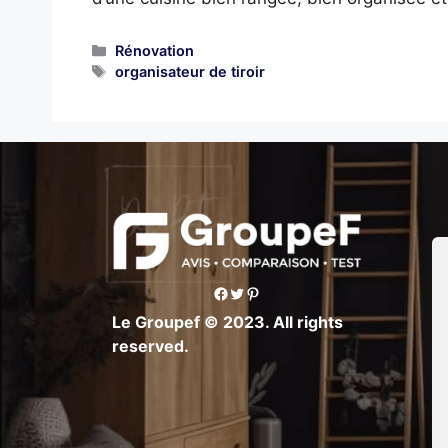
Categories
Rénovation
Tags
organisateur de tiroir
Facebook
Twitter
Pinterest
Le Groupef © 2023. All rights
reserved.