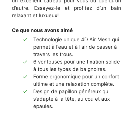
un excellent cadeau pour vous ou quelqu’un
d’autre. Essayez-le et profitez d’un bain
relaxant et luxueux!
Ce que nous avons aimé
Techn
olog
ie
unique
4
D
Air
Mesh
qui
per
met
à
l
‘
e
au
et
à
l
‘
air
de
passer
à
travers
les
trou
s
.
6
vent
ouses
pour
une
fixation
sol
ide
à
t
ous
les
types
de
b
aign
o
ires
.
Form
e
erg
onom
ique
pour
un
conf
ort
ul
time
et
une
relaxation
compl
è
te
.
Design
de
pap
illon
g
én
é
re
ux
qui
s
‘
adapt
e
à
la
t
ê
te
,
au
cou
et
aux
é
p
aul
es
.