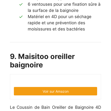
6
vent
ouses
pour
une
fixation
s
û
re
à
la
surface
de
la
b
aign
oire
Mat
é
riel
en
4
D
pour
un
s
é
ch
age
rap
ide
et
une
pr
é
vention
des
mo
is
iss
ures
et
des
b
act
é
ries
9. Maisitoo oreiller
baignoire
Voir sur Amazon
Le Coussin de Bain Oreiller de Baignoire 4D