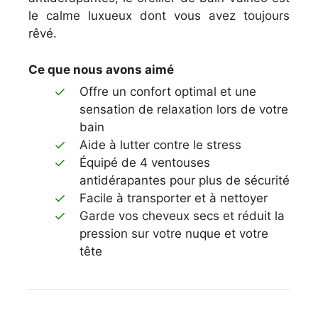
le calme luxueux dont vous avez toujours
rêvé.
Ce que nous avons aimé
Off
re
un
conf
ort
optimal
et
une
sensation
de
relaxation
l
ors
de
vot
re
b
ain
A
ide
à
l
utter
cont
re
le
stress
É
qu
ip
é
de
4
vent
ouses
antid
é
rap
antes
pour
plus
de
s
é
cur
ité
Fac
ile
à
transporter
et
à
net
t
oyer
Gard
e
v
os
che
ve
ux
sec
s
et
ré
du
it
la
press
ion
sur
vot
re
nu
que
et
vot
re
t
ê
te