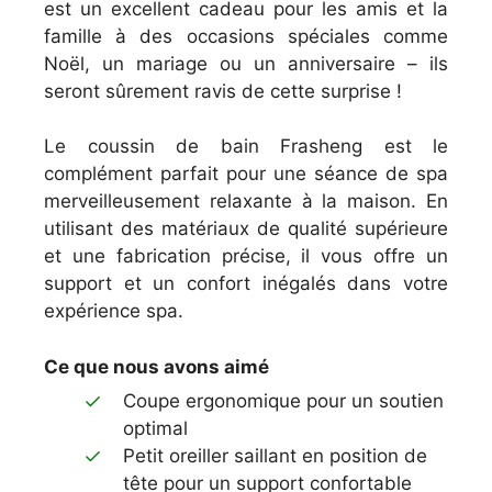
est un excellent cadeau pour les amis et la
famille à des occasions spéciales comme
Noël, un mariage ou un anniversaire – ils
seront sûrement ravis de cette surprise !
Le coussin de bain Frasheng est le
complément parfait pour une séance de spa
merveilleusement relaxante à la maison. En
utilisant des matériaux de qualité supérieure
et une fabrication précise, il vous offre un
support et un confort inégalés dans votre
expérience spa.
Ce que nous avons aimé
C
ou
pe
erg
onom
ique
pour
un
s
out
ien
optimal
Pet
it
ore
iller
sa
ill
ant
en
position
de
t
ê
te
pour
un
support
conf
ort
able