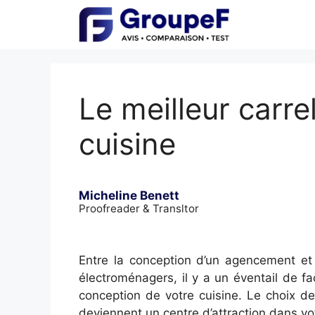
Skip
to
content
Le meilleur carr
cuisine
Micheline Benett
Proofreader & Transltor
Entre la conception d’un agencement et 
électroménagers, il y a un éventail de f
conception de votre cuisine. Le choix de
deviennent un centre d’attraction dans vot